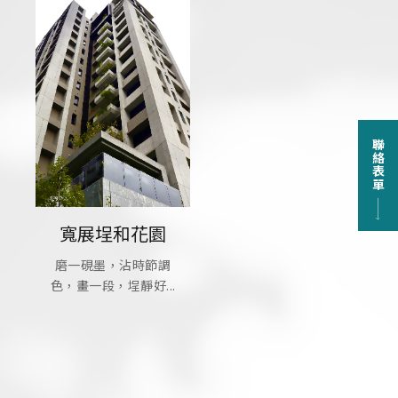
聯絡表單
寬展埕和花園
磨一硯墨，沾時節調
色，畫一段，埕靜好...