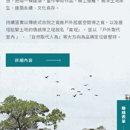
想，把每一棟建築，當作學術作品，精工慢雕， 務求土地永
生、建築永續、文化長存。
持續落實以傳統式合院之寬敞戶外起居空間得之寬，以及厝
埕貼緊土地的情感得之埕故名「寬埕」， 並以 「戶外取代
室內 」 、 「自然取代人為」等大方向為品牌定位做堅持。
詳細內容
聯絡表單