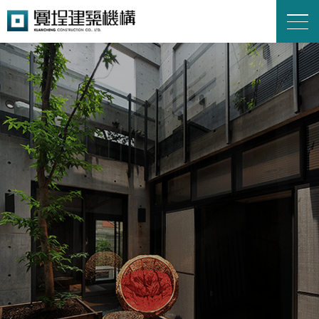
寬埕建設
KUANCHENG
CONSTRUCTION